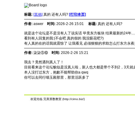
标题:
[其他]
真的 还有人吗?
[打印本页]
作者:
aswer
时间:
2026-2-26 15:01
标题:
真的 还有人吗?
就是这个论坛是不是没有人了
说实话 毕竟东方板块 结果最新的24年....
看到有人回复的我:
(不会吧 真的假的 我没眼花吧?)
有人真的在的话我就震惊了 让我看见 必须狠狠的求助怎么打东方永夜
作者:
柒柒⑤⑩
时间:
2026-2-26 15:21
我去？竟然遇到真人了！
目前看来这个论坛貌似是没真人啦，新人也大都是带个不到2，3天就
本人没打过东方，抱歉不能帮助你a qwq
你可以去同行喵玉殿那里，那里活跃多了
欢迎光临 完美算数教室 (http://cirno.biz/)